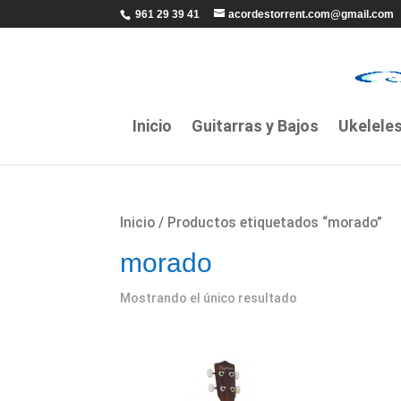
961 29 39 41
acordestorrent.com@gmail.com
Inicio
Guitarras y Bajos
Ukelele
Inicio
/ Productos etiquetados “morado”
morado
Mostrando el único resultado