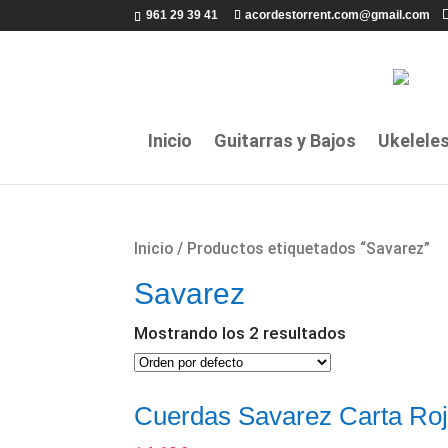
961 29 39 41
acordestorrent.com@gmail.com
Inicio
Guitarras y Bajos
Ukelele
Inicio
/ Productos etiquetados “Savarez”
Savarez
Mostrando los 2 resultados
Cuerdas Savarez Carta Roj