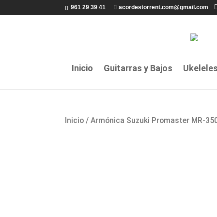
961 29 39 41
acordestorrent.com@gmail.com
Inicio
Guitarras y Bajos
Ukelele
Inicio
/ Armónica Suzuki Promaster MR-35