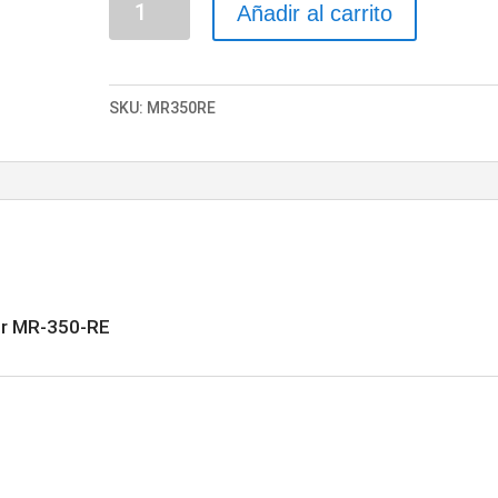
Añadir al carrito
Suzuki
Promaster
MR-
SKU:
MR350RE
350-
RE
cantidad
r MR-350-RE