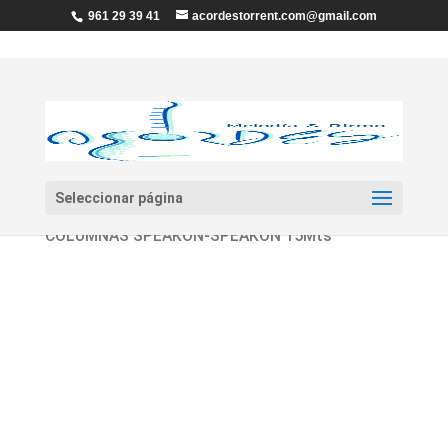
961 29 39 41
acordestorrent.com@gmail.com
Seleccionar página
Inicio
/
Audio
/
Cables
/ CABLES PARA
COLUMNAS SPEAKON-SPEAKON 15Mts