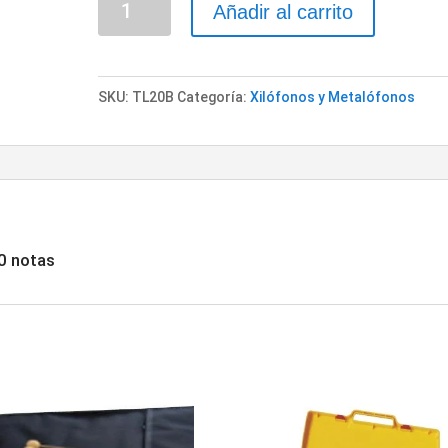
Añadir al carrito
"RITMO"
cromático
20
SKU:
TL20B
Categoría:
Xilófonos y Metalófonos
notas
cantidad
0 notas