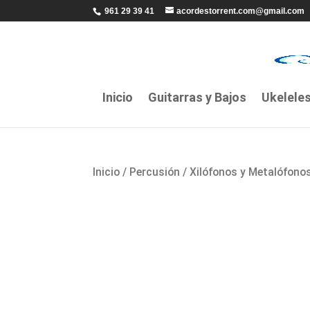
961 29 39 41
acordestorrent.com@gmail.com
Inicio
Guitarras y Bajos
Ukelele
Inicio
/
Percusión
/
Xilófonos y Metalófono