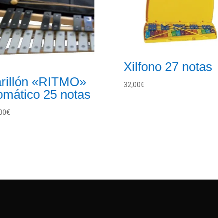
Xilfono 27 notas
rillón «RITMO»
32,00
€
omático 25 notas
00
€