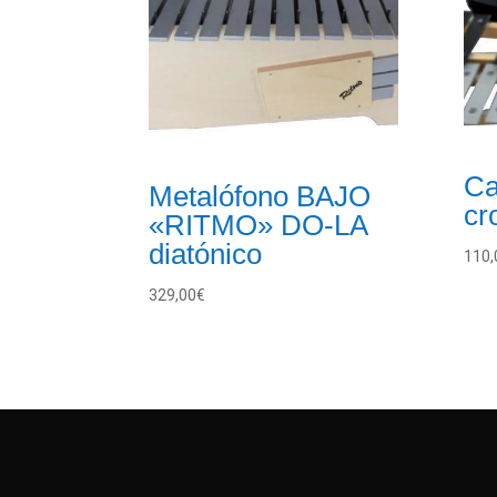
Ca
Metalófono BAJO
cr
«RITMO» DO-LA
diatónico
110,
329,00
€