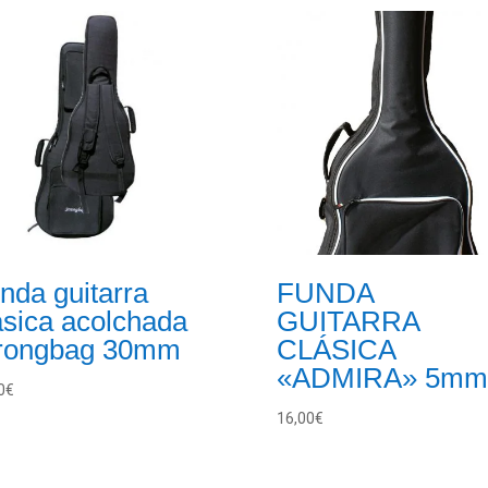
nda guitarra
FUNDA
ásica acolchada
GUITARRA
rongbag 30mm
CLÁSICA
«ADMIRA» 5mm
0
€
16,00
€