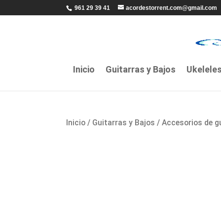
961 29 39 41
acordestorrent.com@gmail.com
Inicio
Guitarras y Bajos
Ukelele
Inicio
/
Guitarras y Bajos
/
Accesorios de g