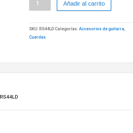
Añadir al carrito
Bajo
"ROTOSOUND"
RS44LD
SKU:
RS44LD
Categorías:
Accesorios de guitarra
,
cantidad
Cuerdas
 RS44LD