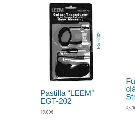
Fu
cl
Pastilla “LEEM”
St
EGT-202
45,0
19,00
€