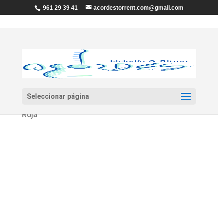
961 29 39 41
acordestorrent.com@gmail.com
Seleccionar página
Inicio
/ Flauta «FLAGEOLET» FA Bronce Boquilla
Roja