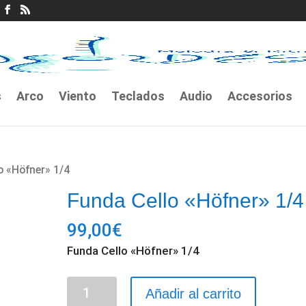
s
Arco
Viento
Teclados
Audio
Accesorios
o «Höfner» 1/4
Funda Cello «Höfner» 1/4
99,00
€
Funda Cello «Höfner» 1/4
Funda
Añadir al carrito
Cello