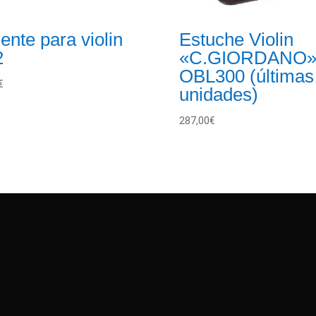
ente para violin
Estuche Violin
2
«C.GIORDANO
OBL300 (últimas
€
unidades)
287,00
€