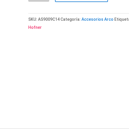
"Höfner"
1/4
SKU:
AS9009C14
Categoría:
Accesorios Arco
Etiquet
cantidad
Hofner