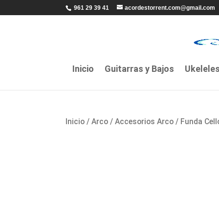
961 29 39 41
acordestorrent.com@gmail.com
Inicio
Guitarras y Bajos
Ukelele
Inicio
/
Arco
/
Accesorios Arco
/ Funda Cell