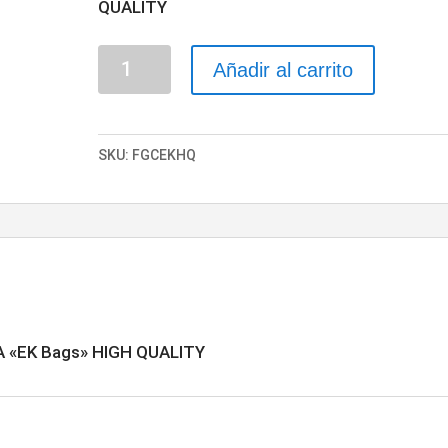
QUALITY
FUNDA
Añadir al carrito
GUITARRA
CLÁSICA
"EK
SKU:
FGCEKHQ
Bags"
HIGH
QUALITY
cantidad
«EK Bags» HIGH QUALITY