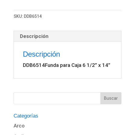
Caja
6
SKU:
DDB6514
1/2”
x
Descripción
14”
cantidad
Descripción
DDB6514Funda para Caja 6 1/2” x 14”
Categorías
Arco