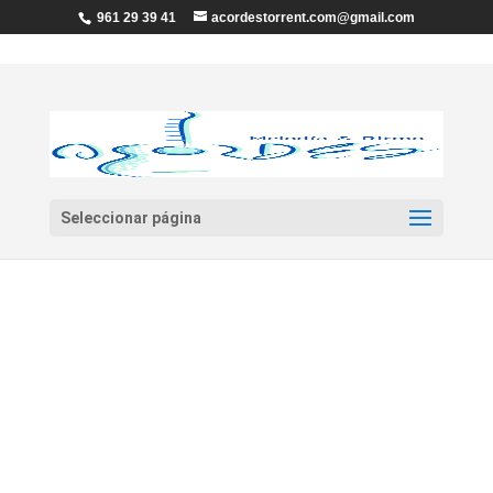
961 29 39 41
acordestorrent.com@gmail.com
Seleccionar página
Inicio
/ FUNDA TECLADO «EK Bags» 4 OCTAVAS