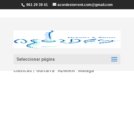
961 29 39 41
acordestorrent.com@gmail.com
Seleccionar página
Inicio
/
Guitarras y Bajos
/
Guitarras
clásicas
/ Guitarra ¨ADMIRA¨ Malaga