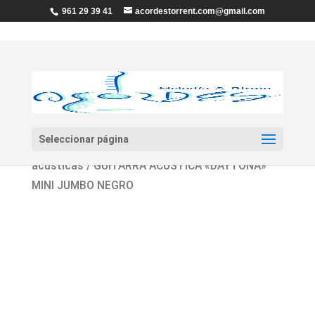
961 29 39 41
acordestorrent.com@gmail.com
Seleccionar página
Inicio
/
Guitarras y Bajos
/
Guitarras
acústicas
/ GUITARRA ACÚSTICA «DAYTONA»
MINI JUMBO NEGRO