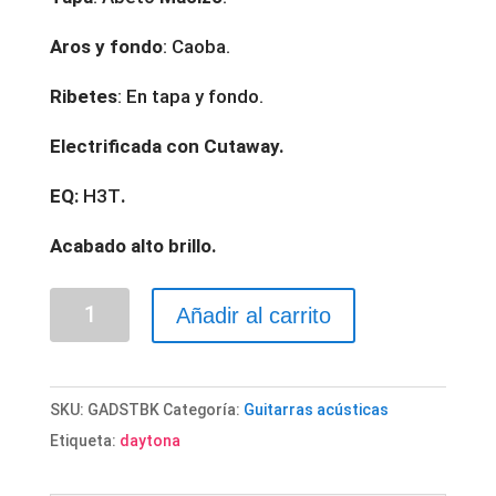
Aros y fondo
: Caoba.
Ribetes
: En tapa y fondo.
Electrificada con Cutaway.
EQ:
H3T
.
Acabado alto brillo.
GUITARRA
Añadir al carrito
ACÚSTICA
"DAYTONA"
MINI
SKU:
GADSTBK
Categoría:
Guitarras acústicas
JUMBO
Etiqueta:
daytona
NEGRO
cantidad