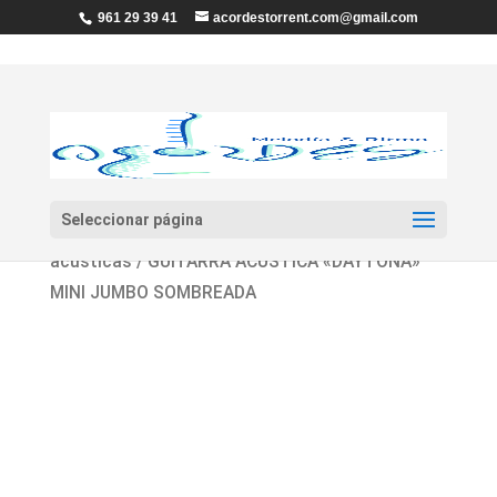
961 29 39 41
acordestorrent.com@gmail.com
Seleccionar página
Inicio
/
Guitarras y Bajos
/
Guitarras
acústicas
/ GUITARRA ACÚSTICA «DAYTONA»
MINI JUMBO SOMBREADA