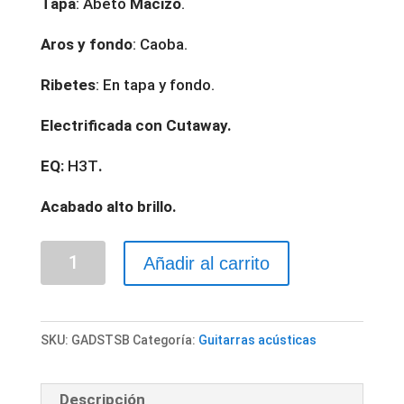
Tapa
: Abeto
Macizo
.
Aros y fondo
: Caoba.
Ribetes
: En tapa y fondo.
Electrificada con Cutaway.
EQ:
H3T
.
Acabado alto brillo.
GUITARRA
Añadir al carrito
ACÚSTICA
"DAYTONA"
MINI
SKU:
GADSTSB
Categoría:
Guitarras acústicas
JUMBO
SOMBREADA
Descripción
cantidad