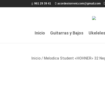
961 29 39 41
acordestorrent.com@gmail.com
Inicio
Guitarras y Bajos
Ukelele
Inicio
/ Melodica Student «HOHNER» 32 Ne