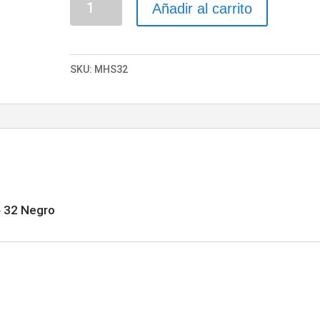
Añadir al carrito
Student
"HOHNER"
32
SKU:
MHS32
Negro
cantidad
 32 Negro