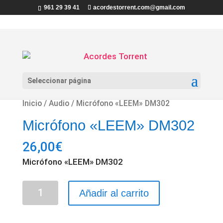
961 29 39 41
acordestorrent.com@gmail.com
Seleccionar página
Inicio
/
Audio
/ Micrófono «LEEM» DM302
Micrófono «LEEM» DM302
26,00
€
Micrófono «LEEM» DM302
Micrófono
Añadir al carrito
"LEEM"
DM302