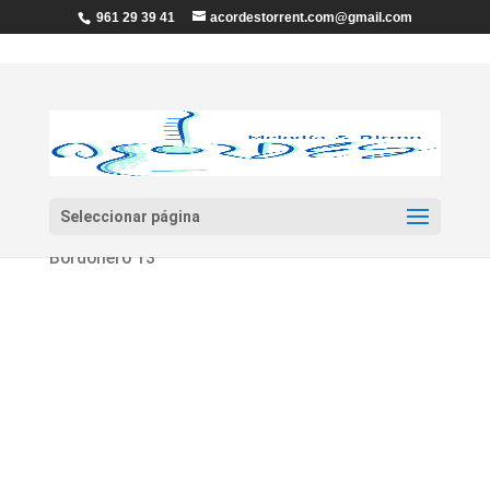
961 29 39 41
acordestorrent.com@gmail.com
Seleccionar página
Inicio
/
Percusión
/
Parches
/ Parche «REMO»
Bordonero 13″