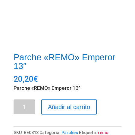
Parche «REMO» Emperor
13″
20,20
€
Parche «REMO» Emperor 13″
Parche
Añadir al carrito
"REMO"
Emperor
13"
SKU:
BE0313
Categoría:
Parches
Etiqueta:
remo