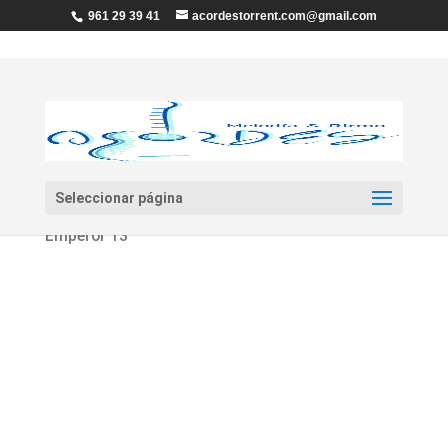
961 29 39 41
acordestorrent.com@gmail.com
Seleccionar página
Inicio
/
Percusión
/
Parches
/ Parche «REMO»
Emperor 13″