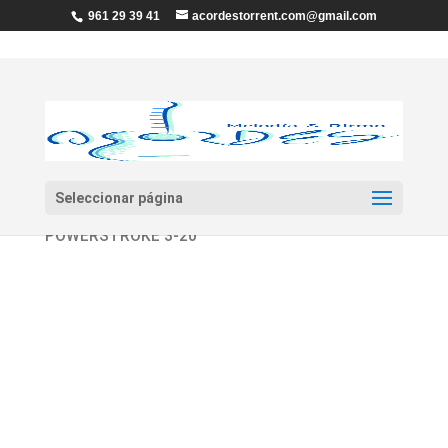
961 29 39 41
acordestorrent.com@gmail.com
Seleccionar página
Inicio
/
Percusión
/
Parches
/ Parche «REMO»
POWERSTROKE 3-20″