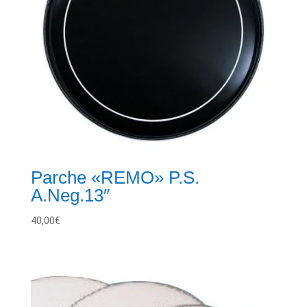
Parche «REMO» P.S.
A.Neg.13″
40,00
€