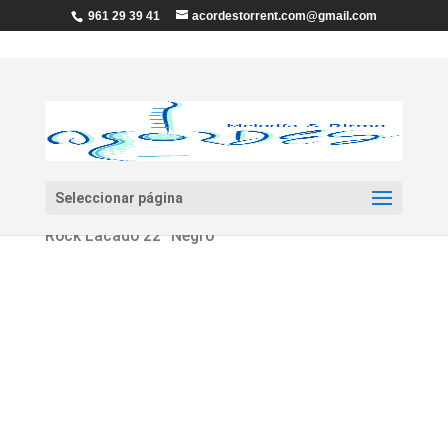
961 29 39 41
acordestorrent.com@gmail.com
Seleccionar página
Inicio
/
Percusión
/
Baterías
/ PREMIER Olympic
Rock Lacado 22″ Negro