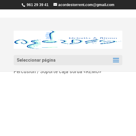
961 29 39 41
acordestorrent.com@gmail.com
Seleccionar página
Inicio
/
Percusión
/
Accesorios
Percusión
/ Soporte caja sorda «REMO»