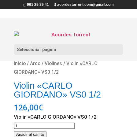
961 29 39 41
acordestorrent.com@gmail.com
Seleccionar página
Inicio
/
Arco
/
Violines
/ Violin «CARLO
GIORDANO» VS0 1/2
Violin «CARLO
GIORDANO» VS0 1/2
126,00
€
Violin «CARLO GIORDANO» VS0 1/2
Violin
"CARLO
Añadir al carrito