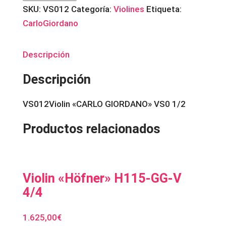
GIORDANO"
SKU:
VS012
Categoría:
Violines
Etiqueta:
VS0
CarloGiordano
1/2
cantidad
Descripción
Descripción
VS012Violin «CARLO GIORDANO» VS0 1/2
Productos relacionados
Violin «Höfner» H115-GG-V
4/4
1.625,00
€