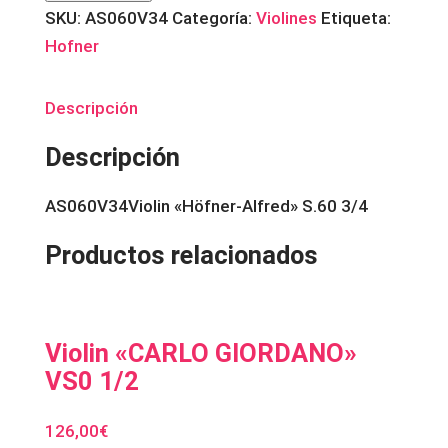
Alfred"
SKU:
AS060V34
Categoría:
Violines
Etiqueta:
S.60
Hofner
3/4
cantidad
Descripción
Descripción
AS060V34Violin «Höfner-Alfred» S.60 3/4
Productos relacionados
Violin «CARLO GIORDANO»
VS0 1/2
126,00
€