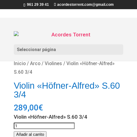
961 29 39 41
acordestorrent.com@gmail.com
Seleccionar página
Inicio
/
Arco
/
Violines
/ Violin «Höfner-Alfred»
S.60 3/4
Violin «Höfner-Alfred» S.60
3/4
289,00
€
Violin «Höfner-Alfred» S.60 3/4
Violin
"Höfner-
Añadir al carrito