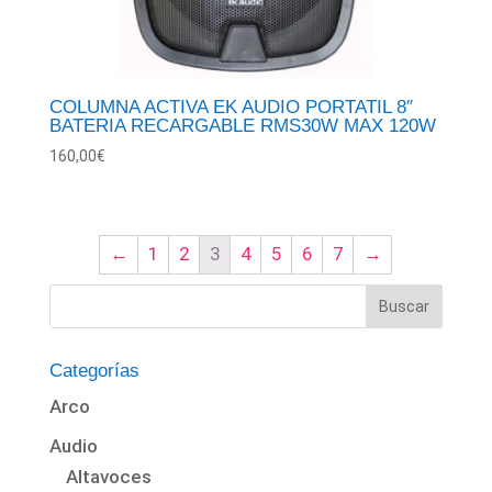
COLUMNA ACTIVA EK AUDIO PORTATIL 8″
BATERIA RECARGABLE RMS30W MAX 120W
160,00
€
←
1
2
3
4
5
6
7
→
Categorías
Arco
Audio
Altavoces