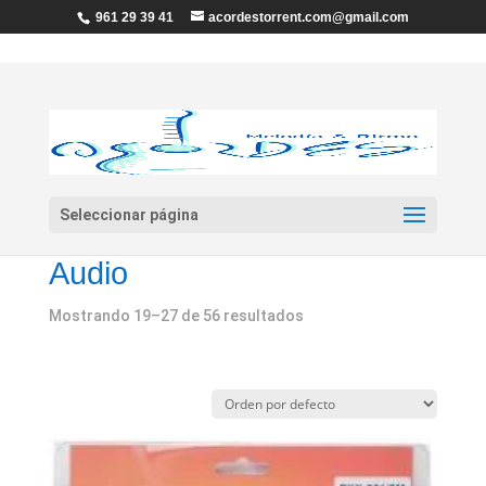
961 29 39 41
acordestorrent.com@gmail.com
Seleccionar página
Inicio
/
Audio
/ Página 3
Audio
Mostrando 19–27 de 56 resultados