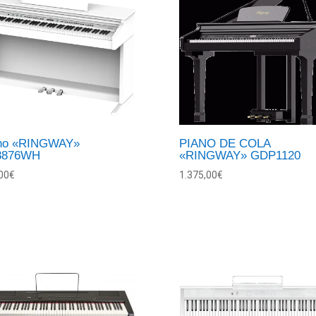
no «RINGWAY»
PIANO DE COLA
8876WH
«RINGWAY» GDP1120
00
€
1.375,00
€