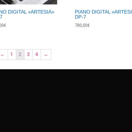
NO DIGITAL «ARTESIA»
PIANO DIGITAL «ARTES
7
DP-7
00
€
780,00
€
←
1
2
3
4
→