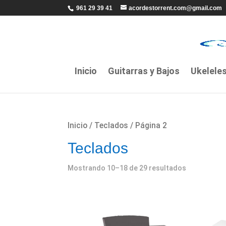
961 29 39 41
acordestorrent.com@gmail.com
Inicio
Guitarras y Bajos
Ukelele
Inicio
/
Teclados
/ Página 2
Teclados
Mostrando 10–18 de 29 resultados