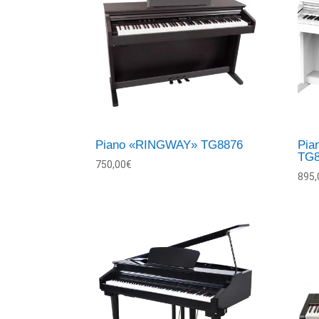
Piano «RINGWAY» TG8876
Pia
TG
750,00
€
895,