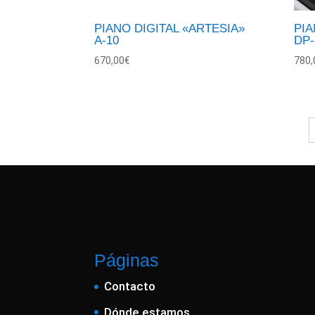
PIANO DIGITAL «ARTESIA»
PIA
A-10
DP-
670,00
€
780,
Páginas
Contacto
Dónde estamos