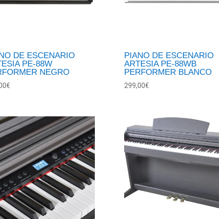
ANO DE ESCENARIO
PIANO DE ESCENARIO
ESIA PE-88W
ARTESIA PE-88WB
RFORMER NEGRO
PERFORMER BLANCO
00
€
299,00
€