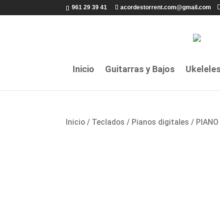
961 29 39 41
acordestorrent.com@gmail.com
Inicio
Guitarras y Bajos
Ukelele
Inicio
/
Teclados
/
Pianos digitales
/ PIANO