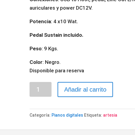
auriculares y power DC12V.
Potencia
: 4 x10 Wat.
Pedal Sustain incluido.
Peso
: 9 Kgs.
Color
: Negro.
Disponible para reserva
PIANO
Añadir al carrito
DE
ESCENARIO
ARTESIA
Categoría:
Pianos digitales
Etiqueta:
artesia
PE-
88WB