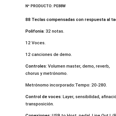
Nº PRODUCTO: PE88W
88 Teclas compensadas con respuesta al ta
Polifonia
: 32 notas.
12 Voces.
12 canciones de demo.
Controles
: Volumen master, demo, reverb,
chorus y metrónomo.
Metrónomo incorporado:Tempo: 20-280.
Control de voces
: Layer, sensibilidad, afinaci
transposición.
Conexiones
: USB to Host, pedal, Line Out L/R