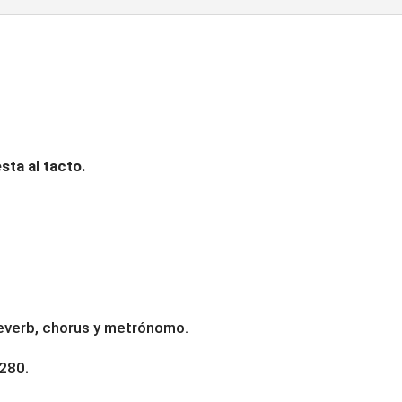
PERFORMER
BLANCO
cantidad
ta al tacto.
everb, chorus y metrónomo.
280.