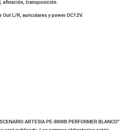
d, afinación, transposición.
ne Out L/R, auriculares y power DC12V.
 DE ESCENARIO ARTESIA PE-88WB PERFORMER BLANCO”
o será publicada.
Los campos obligatorios están