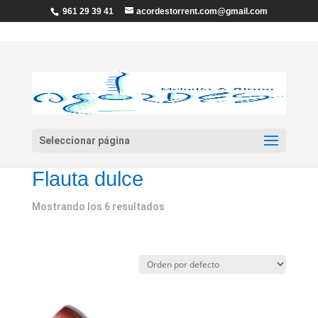
961 29 39 41
acordestorrent.com@gmail.com
Seleccionar página
Inicio
/
Viento
/ Flauta dulce
Flauta dulce
Mostrando los 6 resultados