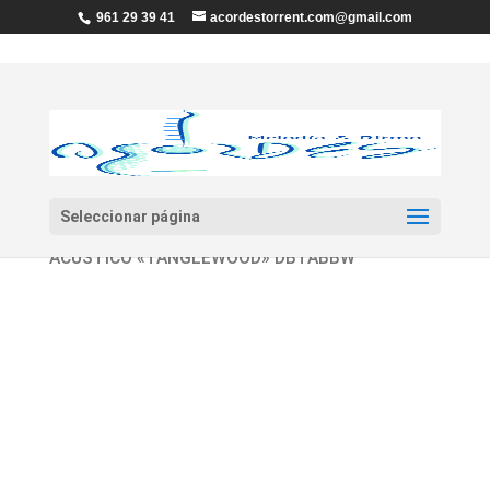
961 29 39 41
acordestorrent.com@gmail.com
Seleccionar página
Inicio
/
Guitarras y Bajos
/
Bajos
/ BAJO
ACÚSTICO «TANGLEWOOD» DBTABBW