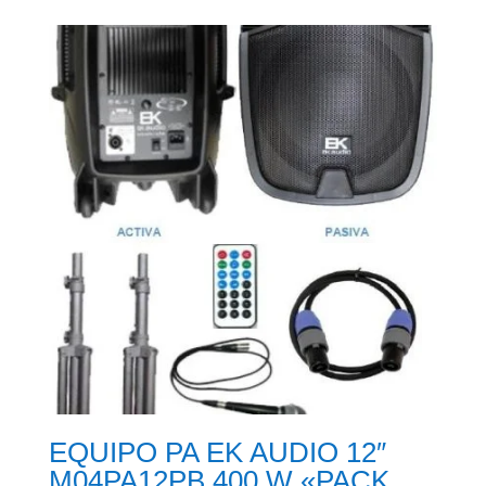
EQUIPO PA EK AUDIO 12″
M04PA12PB 400 W «PACK