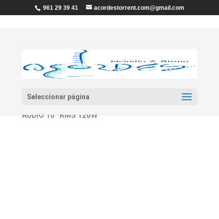
961 29 39 41
acordestorrent.com@gmail.com
Seleccionar página
Inicio
/
Audio
/
Altavoces
/ COLUMNA PASIVA EK
AUDIO 10″ RMS 120W