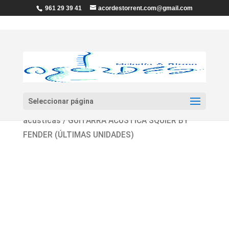
961 29 39 41
acordestorrent.com@gmail.com
Seleccionar página
Inicio
/
Guitarras y Bajos
/
Guitarras
acústicas
/ GUITARRA ACÚSTICA SQUIER BY
FENDER (ÚLTIMAS UNIDADES)