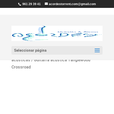
961 29 39 41
acordestorrent.com@gmail.com
Seleccionar página
Inicio
/
Guitarras y Bajos
/
Guitarras
acústicas
/ Guitarra acústica Tanglewood
Crossroad